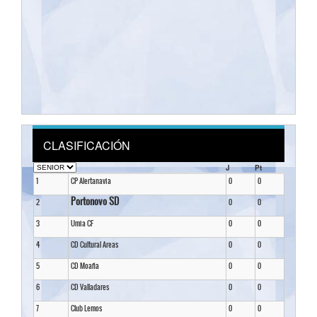
CLASIFICACIÓN
J
Pt
1
CP Alertanavia
0
0
Portonovo SD
2
0
0
3
Umia CF
0
0
4
CD Cultural Areas
0
0
5
CD Moaña
0
0
6
CD Valladares
0
0
7
Club Lemos
0
0