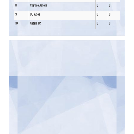
8
Atletico Arnoia
0
0
9
UD Atios
0
0
10
Antela FC
0
0